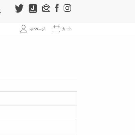
から選ぶ
キンケア
New
氏のビューティトーク
から選ぶ
けオンライン初回研修
New
ンセリング
態から選ぶ
ンご紹介
ジャーナル
ら選ぶ
ついて
声
わせ
のおすすめ
いて