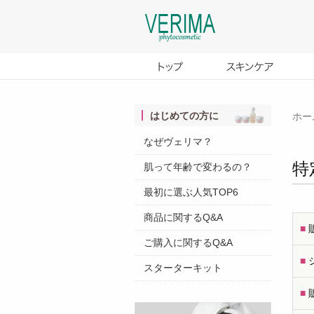
はじめての方に
ホー
なぜヴェリマ？
クレンジング
ヴェリマのストーリー
新着情報
2026.07.31 Updat
特
肌って年齢で変わるの？
肌って年齢で変わるの？
N
化粧水
なぜヴェリマ？
New
最初に選ぶ人気TOP6
クレンジングの仕方
セラム（美容液）
ヴェリマのこだわり
商品に関するQ&A
肌カウンセリング
New
乳液・クリーム
ヴェリマのスキンケア
■
ご購入に関するQ&A
マスク
ヴェリマのメイク開発秘話
■
スターターキット
ヘアケア
ヴェリマのミネラル
■
ボディケア