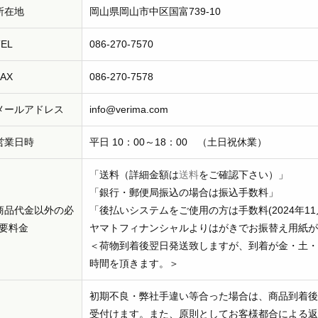
成分につ
所在地
岡山県岡山市中区国富739-10
成分の説
TEL
086-270-7570
FAX
086-270-7578
メールアドレス
info@verima.com
営業日時
平日 10：00～18：00 （土日祝休業）
「送料（詳細金額は
送料
をご確認下さい）」
「銀行・郵便局振込の場合は振込手数料」
商品代金以外の必
「後払いシステムをご使用の方は手数料(2024年1
要料金
ヤマトフィナンシャルよりはがきでお振替え用紙が
＜荷物到着後翌日発送致しますが、到着が金・土・
時間を頂きます。＞
初期不良・弊社手違い等合った場合は、商品到着後
受付けます。また、原則としてお客様都合による返