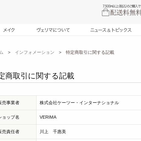
ム
>
インフォメーション
>
特定商取引に関する記載
スターターキット
ベースメイク
チャート
取扱店舗
e
掲載情報
2025.02.18Update
敏感肌ス
定商取引に関する記載
ew
ニューリリース
吉川千明
コフレ
ヴェリマのメイク開発秘話
アイテム
サロン向
大人のツヤ肌 メイク選び方
webカウ
サプリメント
お肌の状
取扱サロ
私とヴェリマとの出会い
ヴェリマ
商品に関するQ&A
お悩みか
お取引に
販売事業者
株式会社ケーツー・インターナショナル
ご購入に関するQ&A
お客様の
お問い合
ショップ名
VERIMA
ポイントについて
スタッフ
販売責任者
川上 千惠美
定期購入ご利用ガイド
配送につ