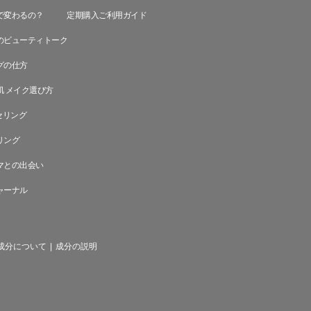
で変わるの？
定期購入ご利用ガイド
のビューティトーク
グの仕方
肌 メイク選び方
セリング
リング
マとの出会い
ャーナル
成分について
|
成分の説明