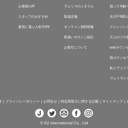
お客様の声
ヴェリマのミネラル
肌って年齢
スタッフのおすすめ
取扱店舗
吉川千明氏
最初に選ぶ人気TOP6
オンライン初回研修
クレンジン
取扱いサロンご紹介
大人のツヤ
お取引について
webカウン
肌カウンセ
私とヴェリ
ヴェリマジ
要
|
プライバシーポリシー
|
お問合せ
|
特定商取引に関する記載
|
サイトマップ
|
© K2 international Co., Ltd