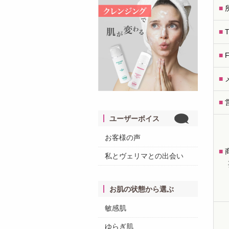
パーツケア
■
UV
■
■
■
■
ユーザーボイス
お客様の声
■
私とヴェリマとの出会い
お肌の状態から選ぶ
敏感肌
ゆらぎ肌