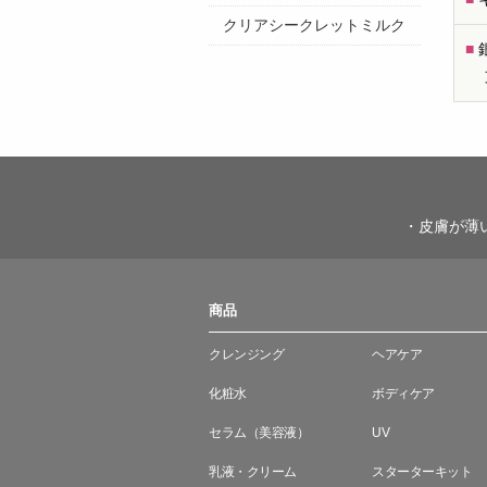
クリアシークレットミルク
■
・皮膚が薄
商品
クレンジング
ヘアケア
化粧水
ボディケア
セラム（美容液）
UV
乳液・クリーム
スターターキット