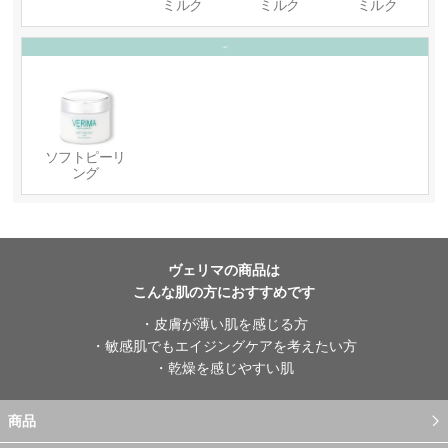
ミルク
ミルク
ミルク
ディープ
クレンジング
（角質を除去）
ソフトピーリ
ング
ヴェリマの商品は
こんな肌の方におすすめです
・皮膚が薄い肌を感じる方
・敏感肌でもエイジングケアを考えたい方
・乾燥を感じやすい肌
商品