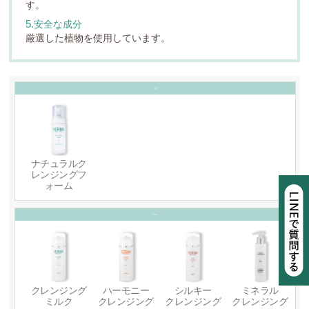
す。
5.安全な成分
厳選した植物を使用しています。
クレンジングフォーム
（泡立つ洗顔）
ナチュラルク
レンジングフ
ォーム
クレンジング
ミルク
（メイク・汚れを落とす）
クレンジング
ハーモニー
シルキー
ミネラル
ミルク
クレンジング
クレンジング
クレンジング