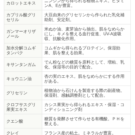
ニンジンから得られる植物エキス。ビタミ
カロットエキス
ンA、Eが豊富。
カプリル酸グリ
大豆由来のグリセリンから作られた乳化補
セリル
助剤、安定剤。
米ぬか油、麦芽油から抽出。肌をなめらか
ガンマーオリザ
にし、キメを整える血行促進、UV-A波吸
ノール
収、抗酸化作用。
加水分解コムギ
コムギから得られるプロテイン。保湿効
タンパク
果、肌を整える効果。
でん粉などの糖質を原料として、増粘、乳
キサンタンガム
化、保湿等の目的で配合。
杏の実のエキス。肌をなめらかにする作用
キョウニン油
がある。
植物油から石けんを製造する際の副産物。
グリセリン
保湿剤、感触調整剤として配合。
クロフサスグリ
カシス果実から得られるエキス・保湿・コ
果実エキス
ンディショニング剤
糖質を発酵させて作らせる有機酸。ＰＨを
クエン酸
整える。
クレイ
フランス産の粘土。ミネラルが豊富。