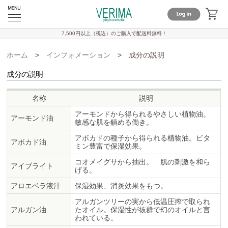
7,500円以上（税込）のご購入で
配送料無料！
ホーム
>
インフォメーション
>
成分の説明
成分の説明
名称
説明
アーモンドから得られるやさしい植物油。
アーモンド油
敏感な肌を鎮める働き。
アボカドの種子から得られる植物油。ビタ
アボカド油
ミン豊富で保湿効果。
コオメイグサから抽出。 肌の刺激を和ら
アイブライト
げる。
アロエベラ液汁
保湿効果、消炎効果をもつ。
アルガンツリーの実から低温圧搾で取られ
アルガン油
たオイル。保湿性が抜群で幻のオイルと言
われている。