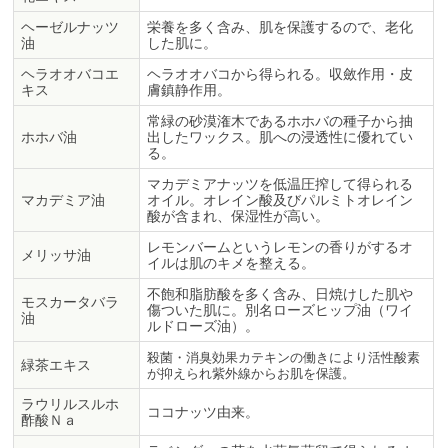
ヘーゼルナッツ
栄養を多く含み、肌を保護するので、老化
油
した肌に。
ヘラオオバコエ
ヘラオオバコから得られる。収斂作用・皮
キス
膚鎮静作用。
常緑の砂漠潅木であるホホバの種子から抽
ホホバ油
出したワックス。肌への浸透性に優れてい
る。
マカデミアナッツを低温圧搾して得られる
マカデミア油
オイル。オレイン酸及びパルミトオレイン
酸が含まれ、保湿性が高い。
レモンバームというレモンの香りがするオ
メリッサ油
イルは肌のキメを整える。
不飽和脂肪酸を多く含み、日焼けした肌や
モスカータバラ
傷ついた肌に。別名ローズヒップ油（ワイ
油
ルドローズ油）。
殺菌・消臭効果カテキンの働きにより活性酸素
緑茶エキス
が抑えられ紫外線からお肌を保護。
ラウリルスルホ
ココナッツ由来。
酢酸Ｎａ