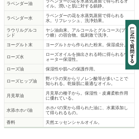
ラベンダーの花を水蒸気蒸留で得られるオ
ラベンダー油
イル。潤いと肌に対する鎮静。
ラベンダーの花を水蒸気蒸留で得られる
ラベンダー水
水。リフレッシュ、洗浄効果。
ラウリルグルコ
ヤシ油由来。アルコールとグルコース(ブド
シド
ウ糖）の宿合物。低刺激で洗浄。
ヨーグルト末
ヨーグルトから作られた粉末。保湿成分。
ローズオイルを抽出される時に得られるウ
ローズ水
ォーター保湿性。
ローズ油
保湿性や肌への保護作用。
野バラの実からリノレン酸等が多いことで
ローズヒップ油
知られる。乾燥肌に最適なオイル。
月見草の種子から。保湿性・皮膚柔軟作用
月見草油
に優れている。
ホホバの実から得られた油に、水素添加し
水添ホホバ油
て得られるもの。
香料
天然エッセンシャルオイル。