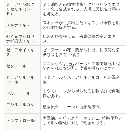
ステアリン酸グ
ヤシ油などの植物油脂とグリセリンをエス
リセリル（Ｓ
テル化し合成される。皮膚に柔軟性と潤い
Ｅ）
を与える。
スギナ草から抽出したエキス。収縮性と肌
スギナエキス
の代謝を促進する。
セイヨウシロヤ
肌のきめを整える、防腐効果の高いエキ
ナギ樹皮エキス
ス。
ゼニアオイエキ
ゼニアオイの花・葉から抽出。粘液質の多
ス
糖類等を含有・保湿。
ココナッツまたはパーム油由来で鹸化工程
セタノール
で作られる安定剤。皮膚を滑らかにする。
セテアリルアル
セタノールとステアリルアルコールの混合
コール
物。
トウモロコシから得られる甘昧成分で保湿
ソルビトール
性がある。
デシルグルコシ
植物原料（コーン）由来洗浄剤。
ド
大豆油から得られたビタミンE。抗酸化剤と
トコフェロール
して肌の老化に対して働きかける。