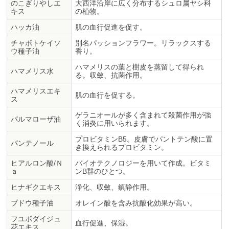
のこぎりやしエ
大西洋沿岸に広く分布するシュロ属ヤシ科
キス
の植物。
ハッカ油
肌の血行促進を促す。
チャボトケイソ
別名パッションフラワー。リラックスする
ウ種子油
香り。
ハマメリスの葉と樹皮を蒸留して得られ
ハマメリス水
る。収斂、抗菌作用。
ハマメリスエキ
肌の血行を促する。
ス
ゲラニオールが多く含まれて殺菌作用が強
パルマローザ油
く消炎に用いられます。
プロビタミンB5。皮膚でパントテン酸に置
パンテノール
き換えられるプロビタミン。
ヒアルロン酸/Ｎ
バイオテクノロジーを用いて作成。ビタミ
ａ
ンB群のひとつ。
ヒナギクエキス
浄化、収斂、鎮静作用。
ブドウ種子油
オレイン酸を含み抗酸化効果が高い。
フユボダイジュ
血行促進、保湿。
花エキス