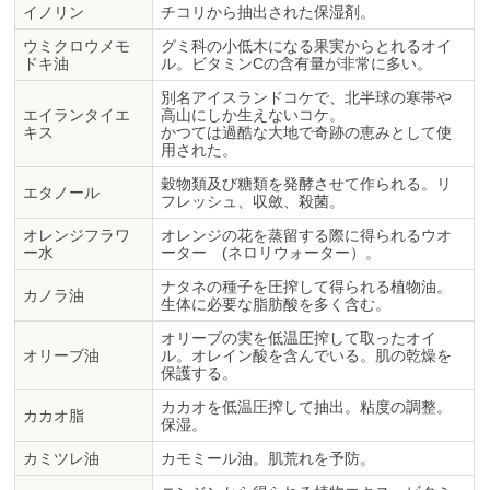
イノリン
チコリから抽出された保湿剤。
ウミクロウメモ
グミ科の小低木になる果実からとれるオイ
ドキ油
ル。ビタミンCの含有量が非常に多い。
別名アイスランドコケで、北半球の寒帯や
エイランタイエ
高山にしか生えないコケ。
キス
かつては過酷な大地で奇跡の恵みとして使
用された。
穀物類及び糖類を発酵させて作られる。リ
エタノール
フレッシュ、収斂、殺菌。
オレンジフラワ
オレンジの花を蒸留する際に得られるウオ
ー水
ーター (ネロリウォーター）。
ナタネの種子を圧搾して得られる植物油。
カノラ油
生体に必要な脂肪酸を多く含む。
オリーブの実を低温圧搾して取ったオイ
オリーブ油
ル。オレイン酸を含んでいる。肌の乾燥を
保護する。
カカオを低温圧搾して抽出。粘度の調整。
カカオ脂
保湿。
カミツレ油
カモミール油。肌荒れを予防。