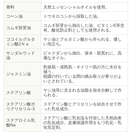
香料
天然エッセンシャルオイルを使用。
コーン油
トウモロコシから採取した油。
コムギ胚芽から抽出した油、ビタミンE等含
コムギ胚芽油
有。酸化防止剤としても使用される。
ココイルグルタ
ヤシ油とグルタミン酸から作られる。優し
ミン酸2Ｎａ
い泡立ち。
サンダルウッド
ビャクダンから抽出。保水・肌荒れに。高
油
価なオイル。
乾燥肌・成熟肌・オイリー肌の方に水分を
補う。
ジャスミン油
朝露の付いている間の摘み取りが香りがよ
いとされている。
ヤシ油等に含まれる油脂を加水分解して作
ステアリン酸
られる。
ステアリン酸ポ
ステアリン酸とグリセリンを結合させて作
リグリセリル-3
った乳化成分。
ステアリン酸に乳化塩を付加した天然由来
ステアロイル乳
の乳化成分。皮膚保護作用をもつ乳化・乳
酸Na
化安定剤。