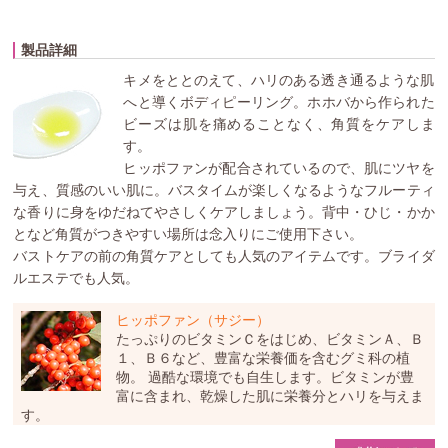
製品詳細
キメをととのえて、ハリのある透き通るような肌
へと導くボディピーリング。ホホバから作られた
ビーズは肌を痛めることなく、角質をケアしま
す。
ヒッポファンが配合されているので、肌にツヤを
与え、質感のいい肌に。バスタイムが楽しくなるようなフルーティ
な香りに身をゆだねてやさしくケアしましょう。背中・ひじ・かか
となど角質がつきやすい場所は念入りにご使用下さい。
バストケアの前の角質ケアとしても人気のアイテムです。ブライダ
ルエステでも人気。
ヒッポファン（サジー）
たっぷりのビタミンＣをはじめ、ビタミンＡ、Ｂ
１、Ｂ６など、豊富な栄養価を含むグミ科の植
物。 過酷な環境でも自生します。ビタミンが豊
富に含まれ、乾燥した肌に栄養分とハリを与えま
す。