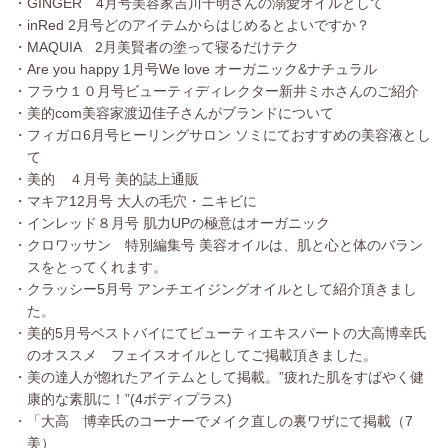
・GINGER 4月号美容家吉川千明さんの溺愛オイルとして
・inRed 2月号どのアイテムからはじめるとよいですか？
・MAQUIA 2月美賢者の塗って寝るだけテク
・Are you happy 1月号We love オーガニック&ナチュラル
・フラウ１０月号ビューティディレクター新井ミホさんのご紹介
・美的com美容家渡辺佳子さんがブランドについて
・フィガロ6月号ヒーリングサロン ソミにておすすめの美容液とし
て
・美的 ４月号 美的誌上通販
・マキア12月号 大人の毛穴・ニキビに
・インレッド８月号 肌力UPの極意はオーガニック
・クロワッサン 特別編集号 美容オイルは、肌と心と体のバラン
スをとってくれます。
・クラッシー5月号 アンチエイジングオイルとして紹介頂きまし
た。
・美的5月号ベストバイにてビューティエキスパートの大高博幸氏
のオススメ フェイスオイルとしてご掲載頂きました。
・美の達人が惚れたアイテムとして掲載。”疲れた肌をすばやく健
康的な素肌に！”(4ボディプラス)
・「大高 博幸氏のコーナーでメイク直しの裏ワザにて掲載（7
美）