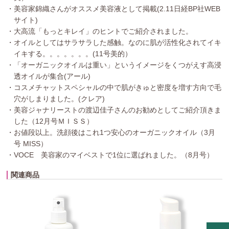
・美容家錦織さんがオススメ美容液として掲載(2.11日経BP社WEB
サイト)
・大高流「もっとキレイ」のヒントでご紹介されました。
・オイルとしてはサラサラした感触。なのに肌が活性化されてイキ
イキする。。。。。。。(11号美的）
・「オーガニックオイルは重い」というイメージをくつがえす高浸
透オイルが集合(アール)
・コスメチャットスペシャルの中で肌がきゅと密度を増す方向で毛
穴がしまりました。(クレア)
・美容ジャナリーストの渡辺佳子さんのお勧めとしてご紹介頂きま
した（12月号ＭＩＳＳ）
・お値段以上。洗顔後はこれ1つ安心のオーガニックオイル（3月
号 MISS）
・VOCE 美容家のマイベストで1位に選ばれました。（8月号）
関連商品