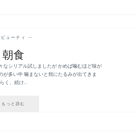
—
ビューティ
—
朝食
々なシリアル試しましたが かめば噛むほど味が
のが多い中 噛まないと頬にたるみが出てきま
ばらく、続け…
もっと読む
朝
食