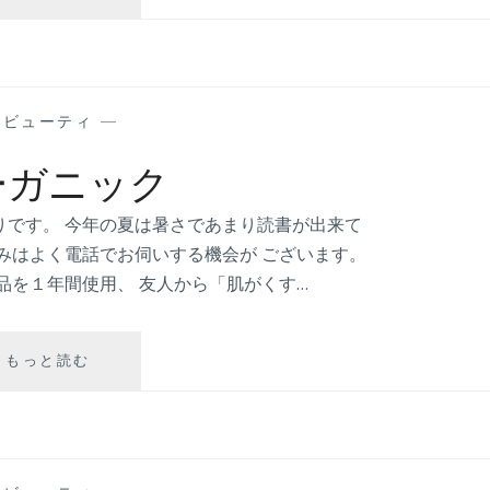
ウ
ン
セ
リ
ン
—
ビューティ
—
グ
ーガニック
りです。 今年の夏は暑さであまり読書が出来て
みはよく電話でお伺いする機会が ございます。
品を１年間使用、 友人から「肌がくす…
もっと読む
オ
ー
ガ
ニ
ッ
ク