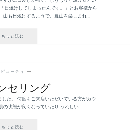
 さすがに日差しが強く、じりじりと焼けるとい
 「日焼けしてしまったんです。」とお客様から
、山も日焼けするようで、夏山を楽しまれ…
もっと読む
ア
ウ
ト
ド
ア
—
ビューティ
—
ンセリング
た。 何度もご来店いただいている方がカウ
肌の状態が良くなっていたり うれしい…
もっと読む
カ