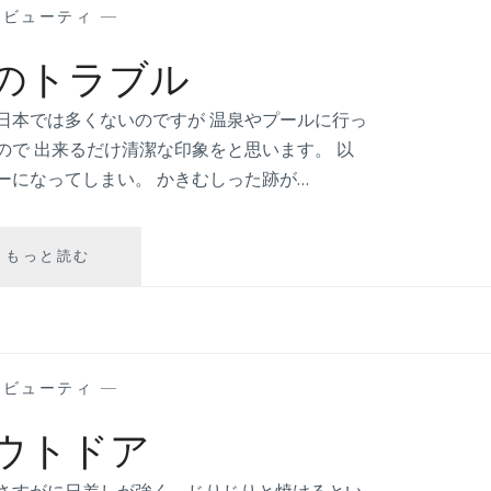
—
ビューティ
—
のトラブル
日本では多くないのですが 温泉やプールに行っ
ので 出来るだけ清潔な印象をと思います。 以
ーになってしまい。 かきむしった跡が…
もっと読む
背
中
の
ト
ラ
ブ
—
ビューティ
—
ル
ウトドア